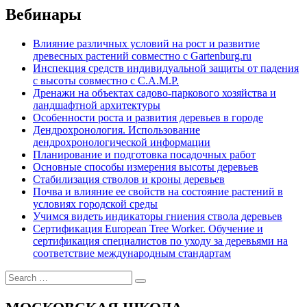
Вебинары
Влияние различных условий на рост и развитие
древесных растений совместно с Gartenburg.ru
Инспекция средств индивидуальной защиты от падения
с высоты совместно с C.A.M.P.
Дренажи на объектах садово-паркового хозяйства и
ландшафтной архитектуры
Особенности роста и развития деревьев в городе
Дендрохронология. Использование
дендрохронологической информации
Планирование и подготовка посадочных работ
Основные способы измерения высоты деревьев
Стабилизация стволов и кроны деревьев
Почва и влияние ее свойств на состояние растений в
условиях городской среды
Учимся видеть индикаторы гниения ствола деревьев
Сертификация European Tree Worker. Обучение и
сертификация специалистов по уходу за деревьями на
соответствие международным стандартам