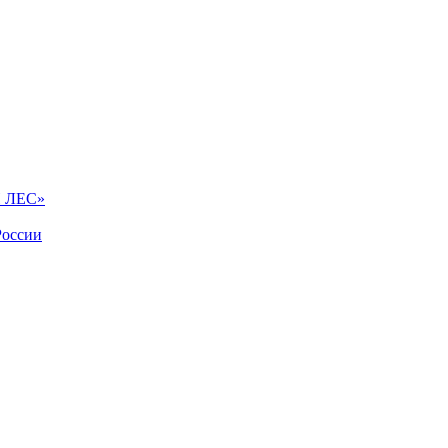
Й ЛЕС»
России