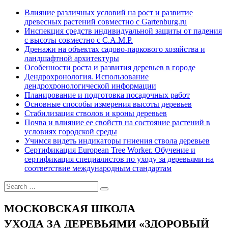
Влияние различных условий на рост и развитие
древесных растений совместно с Gartenburg.ru
Инспекция средств индивидуальной защиты от падения
с высоты совместно с C.A.M.P.
Дренажи на объектах садово-паркового хозяйства и
ландшафтной архитектуры
Особенности роста и развития деревьев в городе
Дендрохронология. Использование
дендрохронологической информации
Планирование и подготовка посадочных работ
Основные способы измерения высоты деревьев
Стабилизация стволов и кроны деревьев
Почва и влияние ее свойств на состояние растений в
условиях городской среды
Учимся видеть индикаторы гниения ствола деревьев
Сертификация European Tree Worker. Обучение и
сертификация специалистов по уходу за деревьями на
соответствие международным стандартам
МОСКОВСКАЯ ШКОЛА
УХОДА ЗА ДЕРЕВЬЯМИ «ЗДОРОВЫЙ