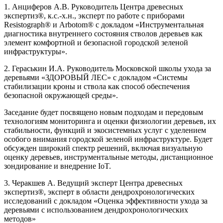
1. Анциферов А.В. Руководитель Центра древесных
экспертиз®, к.с.-х.н., эксперт по работе с приборами
Resistograph® и Arbotom® с докладом «Инструментальная
диагностика внутреннего состояния стволов деревьев как
элемент комфортной и безопасной городской зеленой
инфраструктуры».
2. Гераськин И.А. Руководитель Московской школы ухода за
деревьями «ЗДОРОВЫЙ ЛЕС» с докладом «Системы
стабилизации кроны и ствола как способ обеспечения
безопасной окружающей среды».
Заседание будет посвящено новым подходам и передовым
технологиям мониторинга и оценки физиологии деревьев, их
стабильности, функций и экосистемных услуг с уделением
особого внимания городской зеленой инфраструктуре. Будет
обсужден широкий спектр решений, включая визуальную
оценку деревьев, инструментальные методы, дистанционное
зондирование и внедрение IoT.
3. Черакшев А. Ведущий эксперт Центра древесных
экспертиз®, эксперт в области дендрохронологических
исследований с докладом «Оценка эффективности ухода за
деревьями с использованием дендрохронологических
методов»