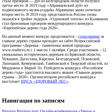
стала призером — дуб из Белгородской области получил
третье место. В 2019 году «Абрамцевский дуб» из
подмосковного музея-усадьбы Абрамцево занял почетное
второе место. В 2019 году представитель России снова
оказался в тройке лидеров. «Одинокий тополь» из Калмыкии
стал бронзовым призером международного конкурса
«Европейское дерево года 2020».
На данный момент конкурс продолжается –
голосование
за
главное дерево страны проходит на сайте Всероссийской
программы «Деревья – памятники живой природы»
www.rosdrevo.ru с 1 мая по 1 октября. Среди участников – 12
уникальных исторических деревьев из Брянской области,
Чувашии, Дагестана, Карелии, Белгородской, Псковской,
Липецкой, Кемеровской, Тамбовской и Тверской областей, из
Мордовии и Марий Эл. Победитель конкурса «Российское
дерево года» удостоится высокого звания «Главное дерево
страны – 2020». Организатором российского конкурса
выступает
НПСА «ЗДОРОВЫЙ ЛЕС»
.
Навигация по записям
Previous
Previous post:
Онлайн-конференция «Умные и