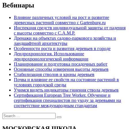
Вебинары
Влияние различных условий на рост и развитие
древесных растений совместно с Gartenburg.ru
Инспекция средств индивидуальной защиты от падения
с высоты совместно с C.A.M.P.
Дренажи на объектах садово-паркового хозяйства и
ландшафтной архитектуры
Особенности роста и развития деревьев в городе
Дендрохронология. Использование
дендрохронологической информации
Планирование и подготовка посадочных работ
Основные способы измерения высоты деревьев
Стабилизация стволов и кроны деревьев
Почва и влияние ее свойств на состояние растений в
условиях городской среды
Учимся видеть индикаторы гниения ствола деревьев
Сертификация European Tree Worker. Обучение и
сертификация специалистов по уходу за деревьями на
соответствие международным стандартам
МОСКОВСКАЯ ШКОЛА