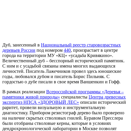
Дуб, занесенный в
Национальный реестр старовозрастных
деревьев России
под номером
440
, произрастает в центре
города на территории МУ «КЦ» «усадьба Кривякино».
Величественный дуб – бесспорный исторический памятник.
С ним и с усадьбой связаны имена многих выдающихся
личностей. Писатель Лажечников провел здесь юношеские
годы, любовался дубом и писатель Борис Пильняк. С
гордостью о дубе писали в свое время Ваншенкин и Гофф.
В рамках реализации
Всероссийской программы «Деревья –
памятники живой природы»
специалисты
Центра древесных
экспертиз НПСА «ЗДОРОВЫЙ ЛЕС»
описали исторический
раритет, провели визуальную и инструментальную
диагностику. Прибором резистограф дерево было проверено
на наличие скрытых стволовых гнилей. Буравом Пресслера
были отобраны стволовые керны, которые в условиях
дендрохронологической лаборатории в Москве позволят