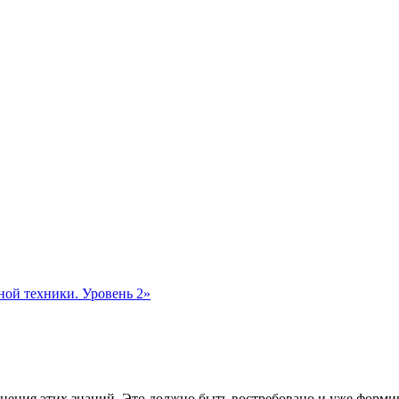
ной техники. Уровень 2»
ения этих знаний. Это должно быть востребовано и уже формиру