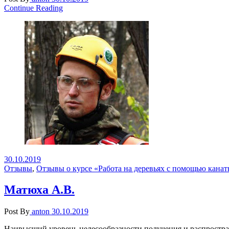
Continue Reading
30.10.2019
Отзывы
,
Отзывы о курсе «Работа на деревьях с помощью канат
Матюха А.В.
Post By
anton
30.10.2019
Наивысший уровень целесообразности получения и распростран