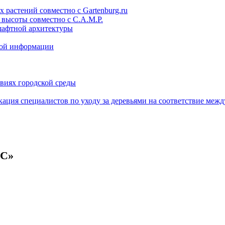
 растений совместно с Gartenburg.ru
 высоты совместно с C.A.M.P.
дшафтной архитектуры
кой информации
овиях городской среды
кация специалистов по уходу за деревьями на соответствие меж
С»