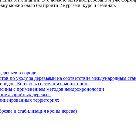
овку можно было бы пройти 2 курсами: курс и семинар.
еревьев в городе
истов по уходу за деревьями на соответствие международным ста
ородов. Контроль состояния и мониторинг
весины с применением методов дендрохронологии
ние аварийных деревьев
анизированных территориях
брезка и стабилизация кроны дерева)