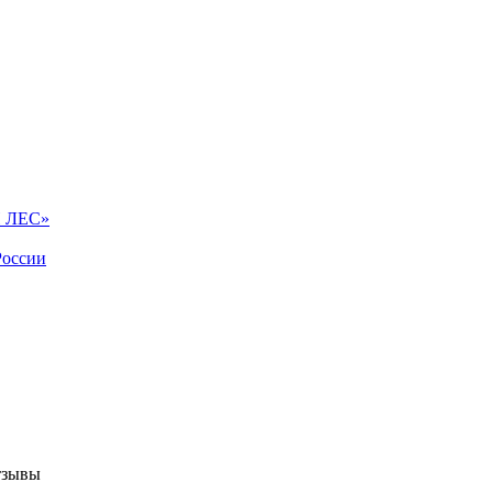
Й ЛЕС»
России
тзывы