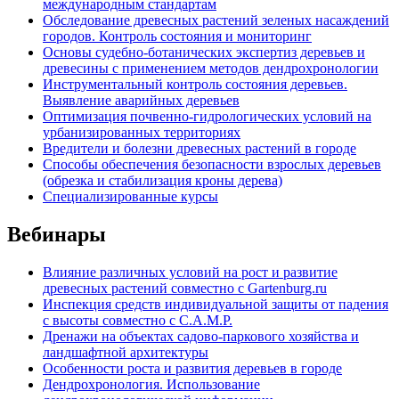
международным стандартам
Обследование древесных растений зеленых насаждений
городов. Контроль состояния и мониторинг
Основы судебно-ботанических экспертиз деревьев и
древесины с применением методов дендрохронологии
Инструментальный контроль состояния деревьев.
Выявление аварийных деревьев
Оптимизация почвенно-гидрологических условий на
урбанизированных территориях
Вредители и болезни древесных растений в городе
Способы обеспечения безопасности взрослых деревьев
(обрезка и стабилизация кроны дерева)
Специализированные курсы
Вебинары
Влияние различных условий на рост и развитие
древесных растений совместно с Gartenburg.ru
Инспекция средств индивидуальной защиты от падения
с высоты совместно с C.A.M.P.
Дренажи на объектах садово-паркового хозяйства и
ландшафтной архитектуры
Особенности роста и развития деревьев в городе
Дендрохронология. Использование