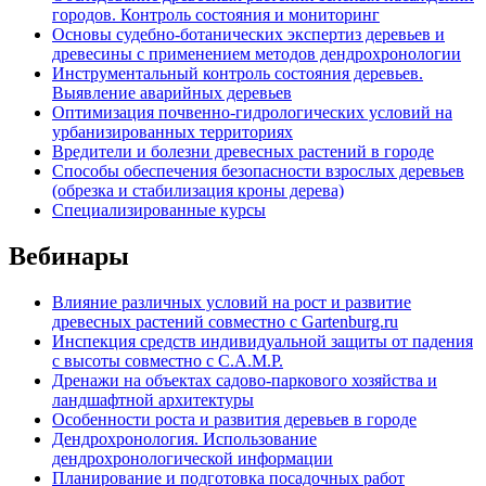
городов. Контроль состояния и мониторинг
Основы судебно-ботанических экспертиз деревьев и
древесины с применением методов дендрохронологии
Инструментальный контроль состояния деревьев.
Выявление аварийных деревьев
Оптимизация почвенно-гидрологических условий на
урбанизированных территориях
Вредители и болезни древесных растений в городе
Способы обеспечения безопасности взрослых деревьев
(обрезка и стабилизация кроны дерева)
Специализированные курсы
Вебинары
Влияние различных условий на рост и развитие
древесных растений совместно с Gartenburg.ru
Инспекция средств индивидуальной защиты от падения
с высоты совместно с C.A.M.P.
Дренажи на объектах садово-паркового хозяйства и
ландшафтной архитектуры
Особенности роста и развития деревьев в городе
Дендрохронология. Использование
дендрохронологической информации
Планирование и подготовка посадочных работ