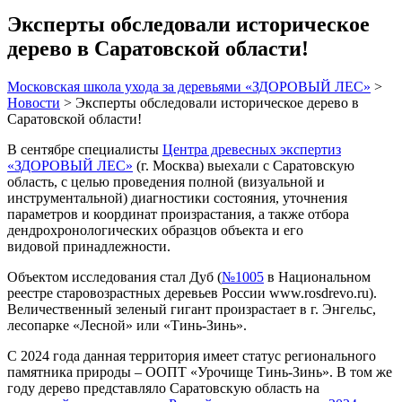
Эксперты обследовали историческое
дерево в Саратовской области!
Московская школа ухода за деревьями «ЗДОРОВЫЙ ЛЕС»
>
Новости
>
Эксперты обследовали историческое дерево в
Саратовской области!
В сентябре специалисты
Центра древесных экспертиз
«ЗДОРОВЫЙ ЛЕС»
(г. Москва) выехали с Саратовскую
область, с целью проведения полной (визуальной и
инструментальной) диагностики состояния, уточнения
параметров и координат произрастания, а также отбора
дендрохронологических образцов объекта и его
видовой принадлежности.
Объектом исследования стал Дуб (
№1005
в Национальном
реестре старовозрастных деревьев России www.rosdrevo.ru).
Величественный зеленый гигант произрастает в г. Энгельс,
лесопарке «Лесной» или «Тинь-Зинь».
С 2024 года данная территория имеет статус регионального
памятника природы – ООПТ «Урочище Тинь-Зинь». В том же
году дерево представляло Саратовскую область на