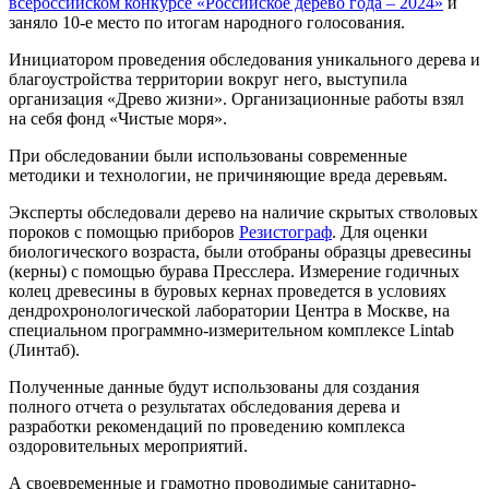
всероссийском конкурсе «Российское дерево года – 2024»
и
заняло 10-е место по итогам народного голосования.
Инициатором проведения обследования уникального дерева и
благоустройства территории вокруг него, выступила
организация «Древо жизни». Организационные работы взял
на себя фонд «Чистые моря».
При обследовании были использованы современные
методики и технологии, не причиняющие вреда деревьям.
Эксперты обследовали дерево на наличие скрытых стволовых
пороков с помощью приборов
Резистограф
. Для оценки
биологического возраста, были отобраны образцы древесины
(керны) с помощью бурава Пресслера. Измерение годичных
колец древесины в буровых кернах проведется в условиях
дендрохронологической лаборатории Центра в Москве, на
специальном программно-измерительном комплексе Lintab
(Линтаб).
Полученные данные будут использованы для создания
полного отчета о результатах обследования дерева и
разработки рекомендаций по проведению комплекса
оздоровительных мероприятий.
А своевременные и грамотно проводимые санитарно-