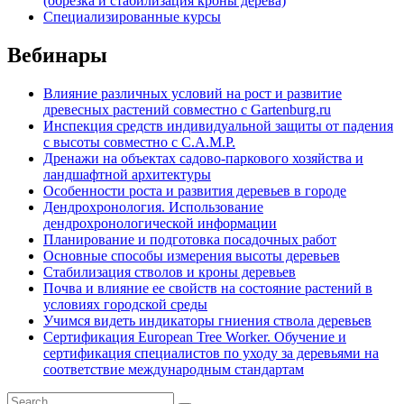
(обрезка и стабилизация кроны дерева)
Специализированные курсы
Вебинары
Влияние различных условий на рост и развитие
древесных растений совместно с Gartenburg.ru
Инспекция средств индивидуальной защиты от падения
с высоты совместно с C.A.M.P.
Дренажи на объектах садово-паркового хозяйства и
ландшафтной архитектуры
Особенности роста и развития деревьев в городе
Дендрохронология. Использование
дендрохронологической информации
Планирование и подготовка посадочных работ
Основные способы измерения высоты деревьев
Стабилизация стволов и кроны деревьев
Почва и влияние ее свойств на состояние растений в
условиях городской среды
Учимся видеть индикаторы гниения ствола деревьев
Сертификация European Tree Worker. Обучение и
сертификация специалистов по уходу за деревьями на
соответствие международным стандартам