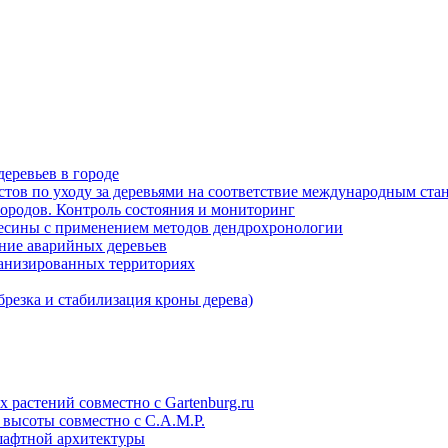
еревьев в городе
истов по уходу за деревьями на соответствие международным ста
ородов. Контроль состояния и мониторинг
весины с применением методов дендрохронологии
ние аварийных деревьев
анизированных территориях
брезка и стабилизация кроны дерева)
 растений совместно с Gartenburg.ru
 высоты совместно с C.A.M.P.
дшафтной архитектуры