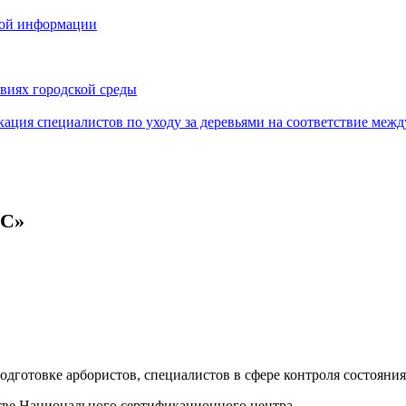
кой информации
овиях городской среды
кация специалистов по уходу за деревьями на соответствие меж
С»
дготовке арбористов, специалистов в сфере контроля состояния 
тве Национального сертификационного центра.