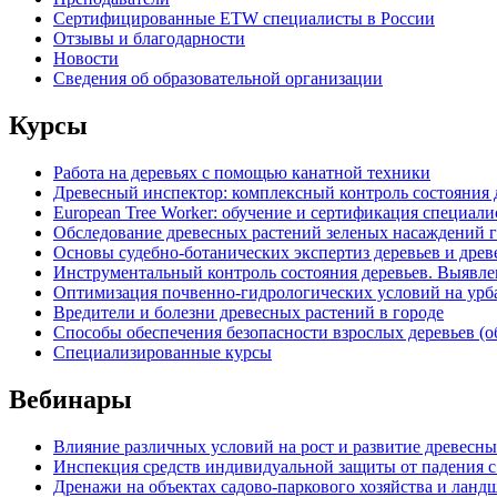
Сертифицированные ETW специалисты в России
Отзывы и благодарности
Новости
Сведения об образовательной организации
Курсы
Работа на деревьях с помощью канатной техники
Древесный инспектор: комплексный контроль состояния д
European Tree Worker: обучение и сертификация специал
Обследование древесных растений зеленых насаждений г
Основы судебно-ботанических экспертиз деревьев и дре
Инструментальный контроль состояния деревьев. Выявле
Оптимизация почвенно-гидрологических условий на урб
Вредители и болезни древесных растений в городе
Способы обеспечения безопасности взрослых деревьев (о
Специализированные курсы
Вебинары
Влияние различных условий на рост и развитие древесных
Инспекция средств индивидуальной защиты от падения с
Дренажи на объектах садово-паркового хозяйства и лан