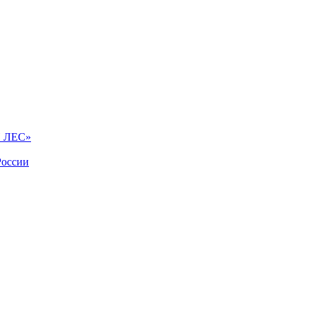
Й ЛЕС»
России