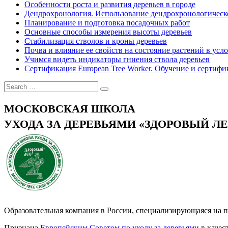
Особенности роста и развития деревьев в городе
Дендрохронология. Использование дендрохронологичес
Планирование и подготовка посадочных работ
Основные способы измерения высоты деревьев
Стабилизация стволов и кроны деревьев
Почва и влияние ее свойств на состояние растений в усл
Учимся видеть индикаторы гниения ствола деревьев
Сертификация European Tree Worker. Обучение и сертифи
МОСКОВСКАЯ ШКОЛА
УХОДА ЗА ДЕРЕВЬЯМИ «ЗДОРОВЫЙ ЛЕ
Образовательная компания в России, специализирующаяся на по
Признана
Европейским Советом по уходу за деревьями
в качес