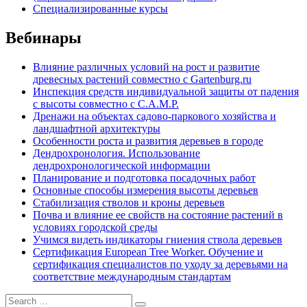
Специализированные курсы
Вебинары
Влияние различных условий на рост и развитие
древесных растений совместно с Gartenburg.ru
Инспекция средств индивидуальной защиты от падения
с высоты совместно с C.A.M.P.
Дренажи на объектах садово-паркового хозяйства и
ландшафтной архитектуры
Особенности роста и развития деревьев в городе
Дендрохронология. Использование
дендрохронологической информации
Планирование и подготовка посадочных работ
Основные способы измерения высоты деревьев
Стабилизация стволов и кроны деревьев
Почва и влияние ее свойств на состояние растений в
условиях городской среды
Учимся видеть индикаторы гниения ствола деревьев
Сертификация European Tree Worker. Обучение и
сертификация специалистов по уходу за деревьями на
соответствие международным стандартам