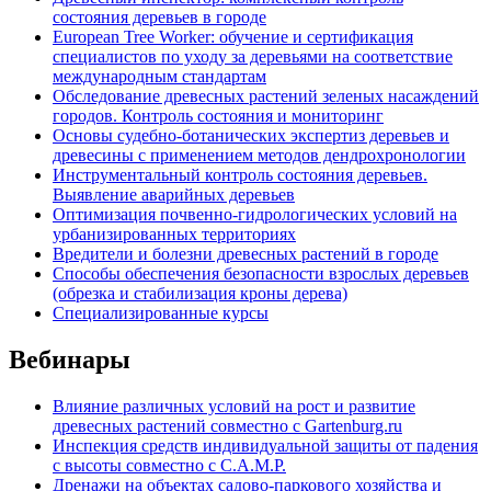
состояния деревьев в городе
European Tree Worker: обучение и сертификация
специалистов по уходу за деревьями на соответствие
международным стандартам
Обследование древесных растений зеленых насаждений
городов. Контроль состояния и мониторинг
Основы судебно-ботанических экспертиз деревьев и
древесины с применением методов дендрохронологии
Инструментальный контроль состояния деревьев.
Выявление аварийных деревьев
Оптимизация почвенно-гидрологических условий на
урбанизированных территориях
Вредители и болезни древесных растений в городе
Способы обеспечения безопасности взрослых деревьев
(обрезка и стабилизация кроны дерева)
Специализированные курсы
Вебинары
Влияние различных условий на рост и развитие
древесных растений совместно с Gartenburg.ru
Инспекция средств индивидуальной защиты от падения
с высоты совместно с C.A.M.P.
Дренажи на объектах садово-паркового хозяйства и