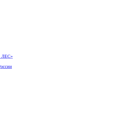
Й ЛЕС»
России